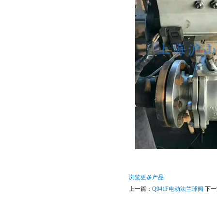
浏览更多产品
上一篇：
Q941F电动法兰球阀
下一