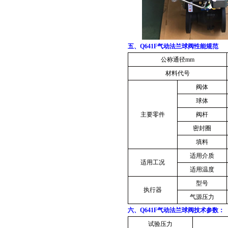
五、Q641F气动法兰球阀性能规范
公称通径mm
材料代号
阀体
球体
主要零件
阀杆
密封圈
填料
适用介质
适用工况
适用温度
型号
执行器
气源压力
六
、Q641F气动法兰球阀技术参数：
试验压力